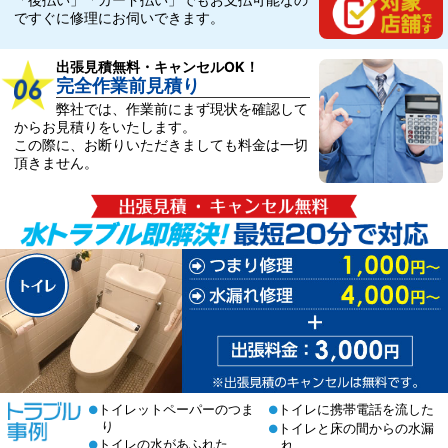
ですぐに修理にお伺いできます。
出張見積無料・キャンセルOK！
完全作業前見積り
弊社では、作業前にまず現状を確認して
からお見積りをいたします。
この際に、お断りいただきましても料金は一切
頂きません。
トイレットペーパーのつま
トイレに携帯電話を流した
●
●
り
トイレと床の間からの水漏
●
トイレの水があふれた
れ
●