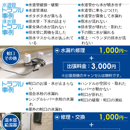
水道管破損・破裂
水道管から水が噴き出す
●
●
水道管凍結
水道管に車をぶつけた
●
●
ポタポタ水が落ちる
水道管が腐食して水漏れ
●
●
排水管・下水の詰まり
雨水が流れない
●
●
家全体の水が流れない
排水管が壊れた・割れた
●
●
排水管に異物を流した
下の階に水が漏れる
●
●
排水マスから水があふれて
屋上・ベランダの排水が流
●
●
いる
れない
蛇口のお湯・水が止まらな
ハンドルが空回り・取れた
●
●
い
レバーが動かない
●
混合水栓の水漏れ
●
蛇口が折れた
●
シングルレバー水栓の水漏
●
蛇口の破裂・蛇口の凍結
●
れ
屋外の蛇口の水漏れ
●