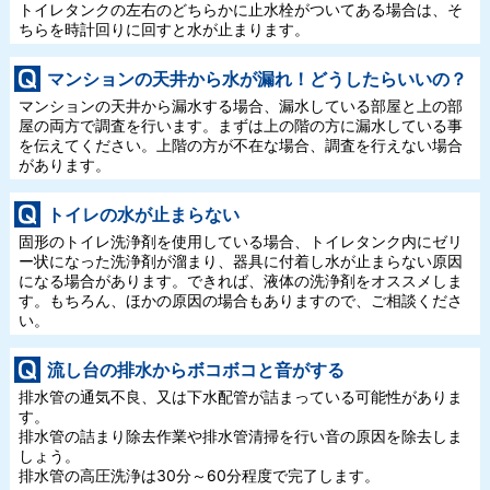
トイレタンクの左右のどちらかに止水栓がついてある場合は、そ
ちらを時計回りに回すと水が止まります。
マンションの天井から水が漏れ！どうしたらいいの？
マンションの天井から漏水する場合、漏水している部屋と上の部
屋の両方で調査を行います。まずは上の階の方に漏水している事
を伝えてください。上階の方が不在な場合、調査を行えない場合
があります。
トイレの水が止まらない
固形のトイレ洗浄剤を使用している場合、トイレタンク内にゼリ
ー状になった洗浄剤が溜まり、器具に付着し水が止まらない原因
になる場合があります。できれば、液体の洗浄剤をオススメしま
す。もちろん、ほかの原因の場合もありますので、ご相談くださ
い。
流し台の排水からボコボコと音がする
排水管の通気不良、又は下水配管が詰まっている可能性がありま
す。
排水管の詰まり除去作業や排水管清掃を行い音の原因を除去しま
しょう。
排水管の高圧洗浄は30分～60分程度で完了します。