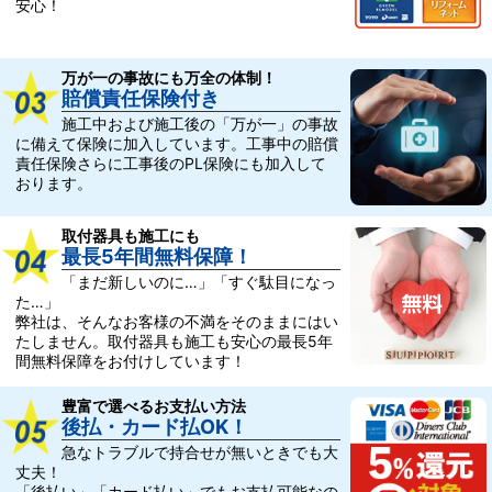
安心！
万が一の事故にも万全の体制！
賠償責任保険付き
施工中および施工後の「万が一」の事故
に備えて保険に加入しています。工事中の賠償
責任保険さらに工事後のPL保険にも加入して
おります。
取付器具も施工にも
最長5年間無料保障！
「まだ新しいのに…」「すぐ駄目になっ
た…」
弊社は、そんなお客様の不満をそのままにはい
たしません。取付器具も施工も安心の最長5年
間無料保障をお付けしています！
豊富で選べるお支払い方法
後払・カード払OK！
急なトラブルで持合せが無いときでも大
丈夫！
「後払い」「カード払い」でもお支払可能なの