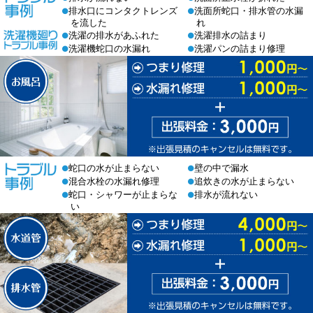
排水口にコンタクトレンズ
洗面所蛇口・排水管の水漏
●
●
を流した
れ
洗濯の排水があふれた
洗濯排水の詰まり
●
●
洗濯機蛇口の水漏れ
洗濯パンの詰まり修理
●
●
蛇口の水が止まらない
壁の中で漏水
●
●
混合水栓の水漏れ修理
追炊きの水が止まらない
●
●
蛇口・シャワーが止まらな
排水が流れない
●
●
い