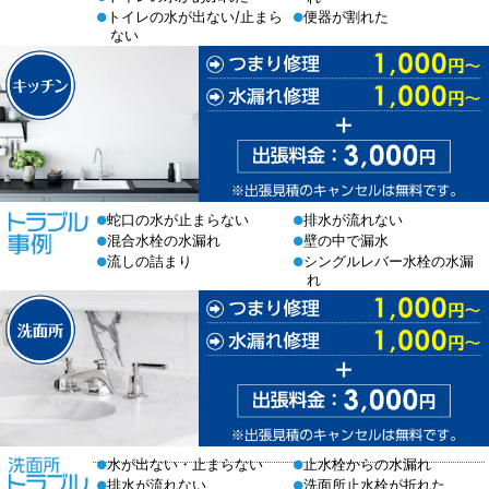
トイレの水が出ない/止まら
便器が割れた
●
●
ない
蛇口の水が止まらない
排水が流れない
●
●
混合水栓の水漏れ
壁の中で漏水
●
●
流しの詰まり
シングルレバー水栓の水漏
●
●
れ
水が出ない・止まらない
止水栓からの水漏れ
●
●
排水が流れない
洗面所止水栓が折れた
●
●