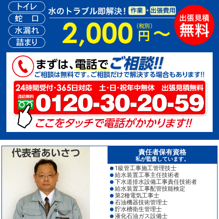
責任者保有資格
私が監督しています。
1級管工事施工管理技士
●
給水装置工事主任技術者
●
下水道排水設備工事責任技術者
●
給水装置工事配管技能検定
●
第2種電気工事士
●
石油機器技術管理士
●
貯水槽衛生管理士
●
液化石油ガス設備士
●